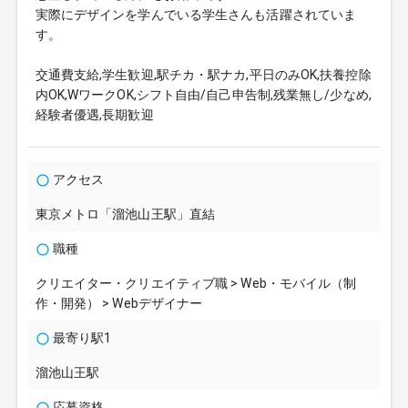
実際にデザインを学んでいる学生さんも活躍されていま
す。
交通費支給,学生歓迎,駅チカ・駅ナカ,平日のみOK,扶養控除
内OK,WワークOK,シフト自由/自己申告制,残業無し/少なめ,
経験者優遇,長期歓迎
アクセス
東京メトロ「溜池山王駅」直結
職種
クリエイター・クリエイティブ職 > Web・モバイル（制
作・開発） > Webデザイナー
最寄り駅1
溜池山王駅
応募資格