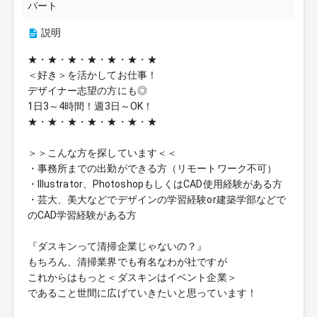
パート
説明
★・★・★・★・★・★・★
＜好き＞を活かしてお仕事！
デザイナー志望の方にも◎
1日3～4時間！週3日～OK！
★・★・★・★・★・★・★
＞＞こんな方を探しています＜＜
・事務所までの出勤ができる方（リモートワーク不可）
・Illustrator、PhotoshopもしくはCAD使用経験がある方
・芸大、美大などでデザインの学習経験or建築学部などで
のCAD学習経験がある方
『ダスキンって清掃企業じゃないの？』
もちろん、清掃業界でも有名なわが社ですが
これからはもっと＜ダスキンはイベント企業＞
であること世間に広げていきたいと思っています！