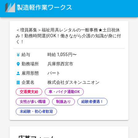
＜増員募集＞福祉用具レンタルの一般事務★土日祝休
み！勤務時間選択OK！働きながら介護の知識が身に付
く！
給与
時給 1,055円〜
勤務場所
兵庫県西宮市
雇用形態
パート
企業名
株式会社ダスキンユニオン
交通費支給
車・バイク通勤OK
女性が多い職場
制服あり
経験者優遇！
未経験・初心者歓迎