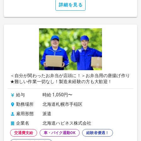
詳細を見る
＜自分が関わったお弁当が店頭に！＞お弁当用の唐揚げ作り
★難しい作業一切なし！製造未経験の方も大歓迎！
給与
時給 1,050円〜
勤務場所
北海道札幌市手稲区
雇用形態
派遣
企業名
北海道ハピネス株式会社
交通費支給
車・バイク通勤OK
経験者優遇！