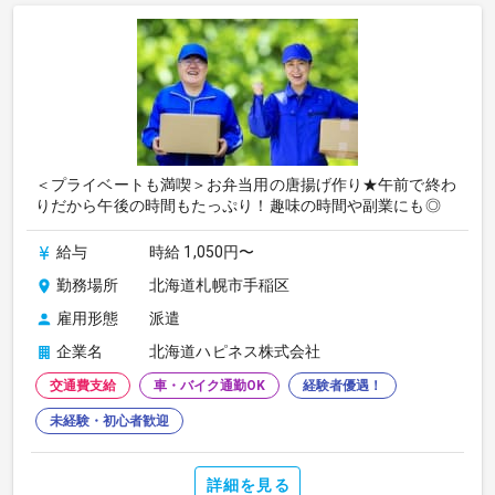
＜プライベートも満喫＞お弁当用の唐揚げ作り★午前で終わ
りだから午後の時間もたっぷり！趣味の時間や副業にも◎
給与
時給 1,050円〜
勤務場所
北海道札幌市手稲区
雇用形態
派遣
企業名
北海道ハピネス株式会社
交通費支給
車・バイク通勤OK
経験者優遇！
未経験・初心者歓迎
詳細を見る