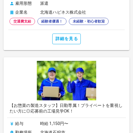
雇用形態
派遣
企業名
北海道ハピネス株式会社
交通費支給
経験者優遇！
未経験・初心者歓迎
詳細を見る
【お惣菜の製造スタッフ】日勤専属！プライベートを重視し
たい方に◎応募前の工場見学OK！
給与
時給 1,150円〜
勤務場所
北海道石狩市