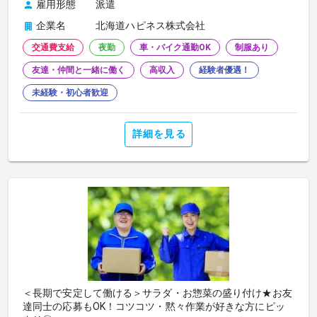
雇用形態
派遣
企業名
北海道ハピネス株式会社
交通費支給
夜勤
車・バイク通勤OK
制服あり
友達・仲間と一緒に働く
高収入
経験者優遇！
未経験・初心者歓迎
詳細を見る
＜長期で安定して働ける＞サラダ・お惣菜の盛り付け★お友
達同士の応募もOK！コツコツ・黙々作業が好きな方にピッ