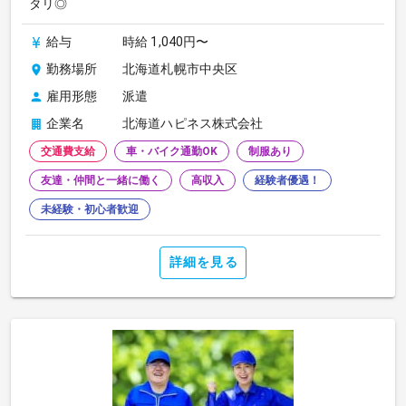
タリ◎
給与
時給 1,040円〜
勤務場所
北海道札幌市中央区
雇用形態
派遣
企業名
北海道ハピネス株式会社
交通費支給
車・バイク通勤OK
制服あり
友達・仲間と一緒に働く
高収入
経験者優遇！
未経験・初心者歓迎
詳細を見る