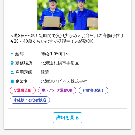
＜週3日〜OK！短時間で負担少なめ＞お弁当用の唐揚げ作り
★20～40歳くらいの方が活躍中！未経験OK！
給与
時給 1,050円〜
勤務場所
北海道札幌市手稲区
雇用形態
派遣
企業名
北海道ハピネス株式会社
交通費支給
車・バイク通勤OK
経験者優遇！
未経験・初心者歓迎
詳細を見る