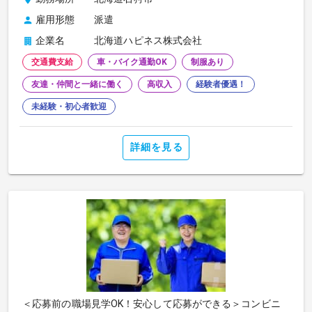
雇用形態
派遣
企業名
北海道ハピネス株式会社
交通費支給
車・バイク通勤OK
制服あり
友達・仲間と一緒に働く
高収入
経験者優遇！
未経験・初心者歓迎
詳細を見る
＜応募前の職場見学OK！安心して応募ができる＞コンビニ