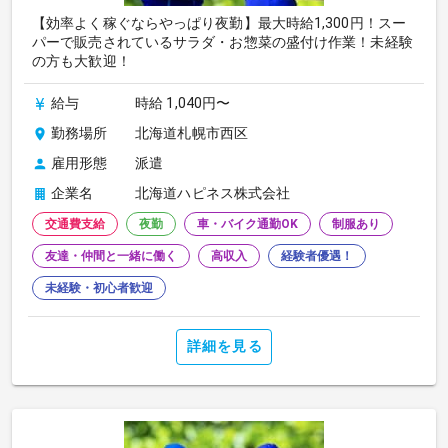
【効率よく稼ぐならやっぱり夜勤】最大時給1,300円！スー
パーで販売されているサラダ・お惣菜の盛付け作業！未経験
の方も大歓迎！
給与
時給 1,040円〜
勤務場所
北海道札幌市西区
雇用形態
派遣
企業名
北海道ハピネス株式会社
交通費支給
夜勤
車・バイク通勤OK
制服あり
友達・仲間と一緒に働く
高収入
経験者優遇！
未経験・初心者歓迎
詳細を見る