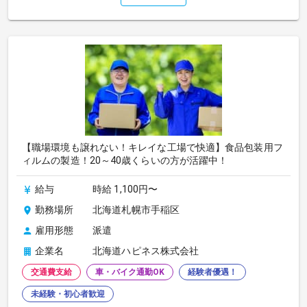
【職場環境も譲れない！キレイな工場で快適】食品包装用フ
ィルムの製造！20～40歳くらいの方が活躍中！
給与
時給 1,100円〜
勤務場所
北海道札幌市手稲区
雇用形態
派遣
企業名
北海道ハピネス株式会社
交通費支給
車・バイク通勤OK
経験者優遇！
未経験・初心者歓迎