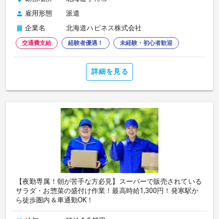
雇用形態
派遣
企業名
北海道ハピネス株式会社
交通費支給
経験者優遇！
未経験・初心者歓迎
詳細を見る
【夜勤専属！朝が苦手な方必見】スーパーで販売されている
サラダ・お惣菜の盛付け作業！最高時給1,300円！発寒駅か
ら徒歩圏内＆車通勤OK！