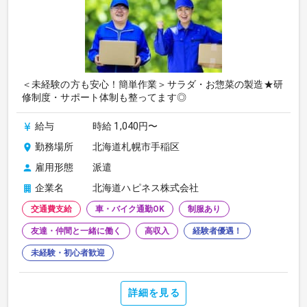
＜未経験の方も安心！簡単作業＞サラダ・お惣菜の製造★研
修制度・サポート体制も整ってます◎
給与
時給 1,040円〜
勤務場所
北海道札幌市手稲区
雇用形態
派遣
企業名
北海道ハピネス株式会社
交通費支給
車・バイク通勤OK
制服あり
友達・仲間と一緒に働く
高収入
経験者優遇！
未経験・初心者歓迎
詳細を見る