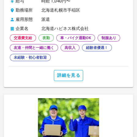
給与
時給 1,040円〜
勤務場所
北海道札幌市手稲区
雇用形態
派遣
企業名
北海道ハピネス株式会社
交通費支給
夜勤
車・バイク通勤OK
制服あり
友達・仲間と一緒に働く
高収入
経験者優遇！
未経験・初心者歓迎
詳細を見る