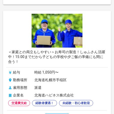
＜家庭との両立もしやすい＞お寿司の製造！しゅふさん活躍
中！15:00までだから子どもの学校や夕ご飯の準備にも間に
合う！
給与
時給 1,050円〜
勤務場所
北海道札幌市手稲区
雇用形態
派遣
企業名
北海道ハピネス株式会社
交通費支給
経験者優遇！
未経験・初心者歓迎