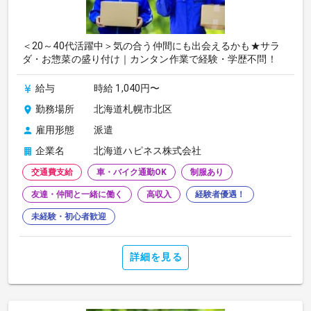
＜20～40代活躍中＞気の合う仲間にも出会えるかも★サラ
ダ・お惣菜の盛り付け｜カンタン作業で経験・学歴不問！
給与
時給 1,040円〜
勤務場所
北海道札幌市北区
雇用形態
派遣
企業名
北海道ハピネス株式会社
交通費支給
車・バイク通勤OK
制服あり
友達・仲間と一緒に働く
高収入
経験者優遇！
未経験・初心者歓迎
詳細を見る