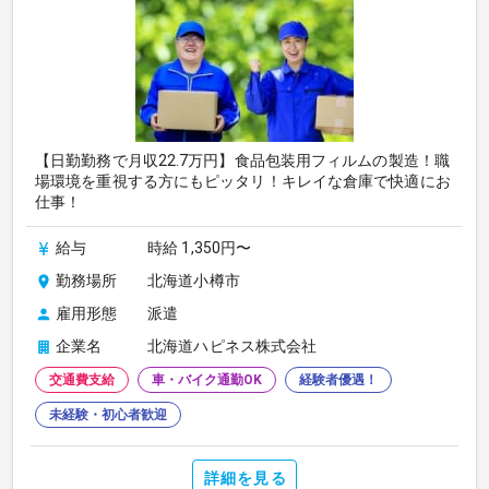
【日勤勤務で月収22.7万円】食品包装用フィルムの製造！職
場環境を重視する方にもピッタリ！キレイな倉庫で快適にお
仕事！
給与
時給 1,350円〜
勤務場所
北海道小樽市
雇用形態
派遣
企業名
北海道ハピネス株式会社
交通費支給
車・バイク通勤OK
経験者優遇！
未経験・初心者歓迎
詳細を見る