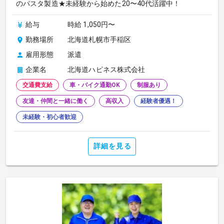
のパスタ製造★未経験から始めた20〜40代活躍中！
給与
時給 1,050円〜
勤務場所
北海道札幌市手稲区
雇用形態
派遣
企業名
北海道ハピネス株式会社
交通費支給
車・バイク通勤OK
制服あり
友達・仲間と一緒に働く
高収入
経験者優遇！
未経験・初心者歓迎
詳細を見る