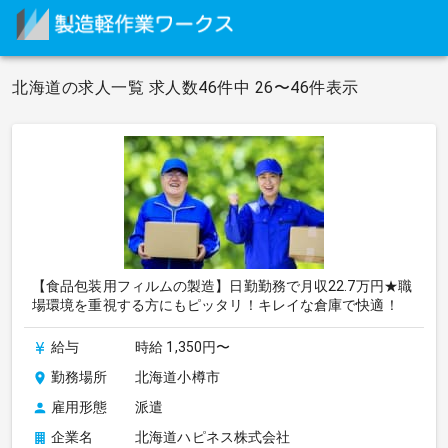
北海道の求人一覧 求人数46件中 26〜46件表示
【食品包装用フィルムの製造】日勤勤務で月収22.7万円★職
場環境を重視する方にもピッタリ！キレイな倉庫で快適！
給与
時給 1,350円〜
勤務場所
北海道小樽市
雇用形態
派遣
企業名
北海道ハピネス株式会社